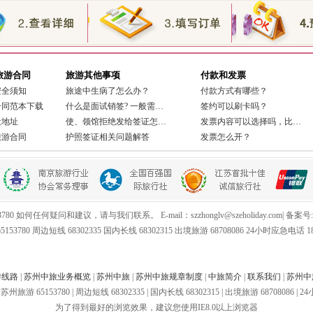
旅游合同
旅游其他事项
付款和发票
安全须知
旅途中生病了怎么办？
付款方式有哪些？
合同范本下载
什么是面试销签? 一般需…
签约可以刷卡吗？
社地址
使、领馆拒绝发给签证怎…
发票内容可以选择吗，比…
旅游合同
护照签证相关问题解答
发票怎么开？
80 如何任何疑问和建议，请与我们联系。 E-mail：szzhonglv@szeholiday.com| 备案号:
153780 周边短线 68302335 国内长线 68302315 出境旅游 68708086 24小时应急电话 189
游线路
|
苏州中旅业务概览
|
苏州中旅
|
苏州中旅规章制度
|
中旅简介
|
联系我们
|
苏州中
.com 苏州旅游 65153780 | 周边短线 68302335 | 国内长线 68302315 | 出境旅游 68708086 |
为了得到最好的浏览效果，建议您使用IE8.0以上浏览器