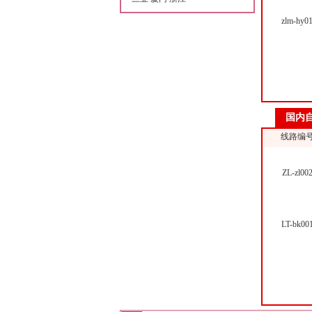
zlm-hy0
国内
线路编
ZL-zl00
LT-bk00