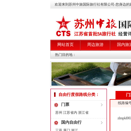
欢迎来到苏州中旅国际旅行社有限公司-您身边的
网站首页
周边旅游
国内旅
热门目的地：
自由行度假路线分类：
门
线路编
门票
苏州
江苏省内
浙江省
zlmpkl00
国内自由行
三亚
厦门
浙江