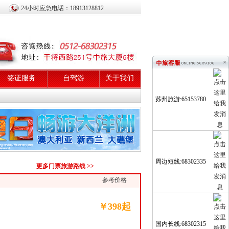
24小时应急电话：
18913128812
×
签证服务
自驾游
关于我们
苏州旅游:65153780
周边短线:68302335
更多门票旅游路线 >>
参考价格
￥398起
国内长线:68302315